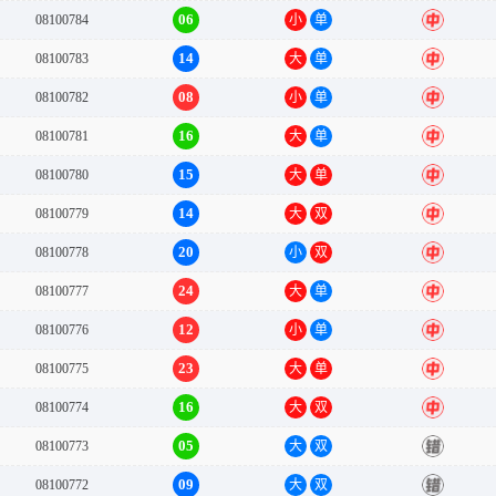
06
08100784
小
单
中
14
08100783
大
单
中
08
08100782
小
单
中
16
08100781
大
单
中
15
08100780
大
单
中
14
08100779
大
双
中
20
08100778
小
双
中
24
08100777
大
单
中
12
08100776
小
单
中
23
08100775
大
单
中
16
08100774
大
双
中
05
08100773
大
双
错
09
08100772
大
双
错