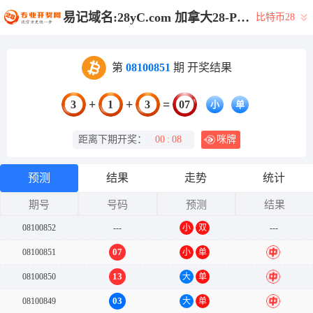
易记域名:28yC.com 加拿大28-PC开奖|历史结果|加拿大PC28大神预测|加拿大PC历史走势|加拿大结果咪牌查询|加拿大28刮奖预测
比特币28
第
08100851
期 开奖结果
+
+
=
3
1
3
07
小
单
距离下期开奖：
00
:
08
咪牌
预测
结果
走势
统计
期号
号码
预测
结果
08100852
---
小
双
---
07
08100851
小
单
中
13
08100850
大
单
中
03
08100849
大
单
中