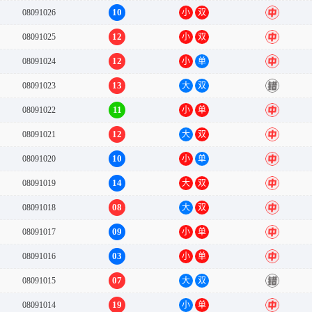
10
08091026
小
双
中
12
08091025
小
双
中
12
08091024
小
单
中
13
08091023
大
双
错
11
08091022
小
单
中
12
08091021
大
双
中
10
08091020
小
单
中
14
08091019
大
双
中
08
08091018
大
双
中
09
08091017
小
单
中
03
08091016
小
单
中
07
08091015
大
双
错
19
08091014
小
单
中