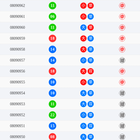
11
08090962
小
单
中
06
08090961
小
单
中
11
08090960
大
单
中
18
08090959
大
单
中
14
08090958
大
单
中
14
08090957
小
单
错
18
08090956
大
双
中
10
08090955
小
单
中
10
08090954
大
单
错
11
08090953
大
双
错
22
08090952
小
单
错
15
08090951
小
双
错
08
08090950
大
单
错