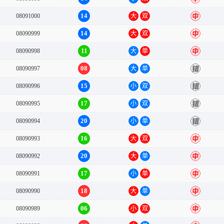
14
08091000
大
双
中
14
08090999
大
双
中
11
08090998
大
单
中
08
08090997
大
单
错
15
08090996
小
双
错
17
08090995
小
双
错
20
08090994
小
单
错
16
08090993
大
双
中
20
08090992
大
单
中
17
08090991
小
单
中
18
08090990
大
单
中
06
08090989
小
双
中