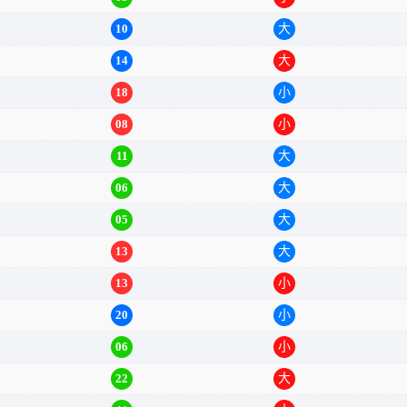
10
大
14
大
18
小
08
小
11
大
06
大
05
大
13
大
13
小
20
小
06
小
22
大