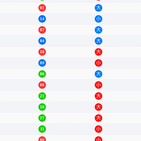
01
大
14
小
07
大
04
大
18
大
09
小
06
大
08
小
21
大
16
大
17
大
11
小
08
小