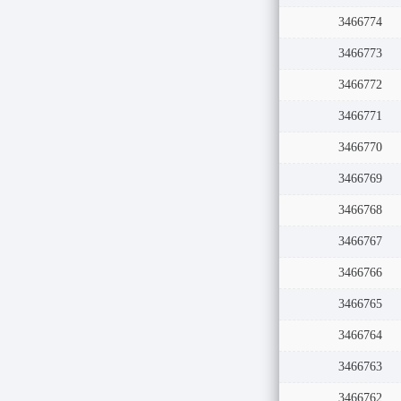
3466774
3466773
3466772
3466771
3466770
3466769
3466768
3466767
3466766
3466765
3466764
3466763
3466762