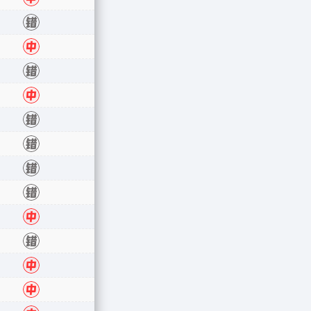
错
中
错
中
错
错
错
错
中
错
中
中