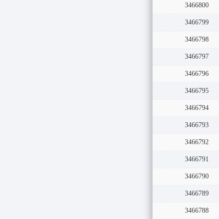
3466800
3466799
3466798
3466797
3466796
3466795
3466794
3466793
3466792
3466791
3466790
3466789
3466788