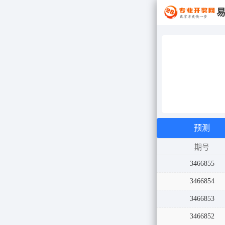
预测
期号
3466855
3466854
3466853
3466852