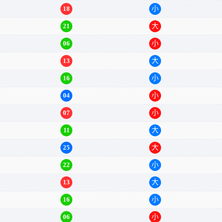
18
小
21
大
06
小
13
大
16
小
04
小
07
小
11
大
25
大
22
小
13
大
16
小
06
小