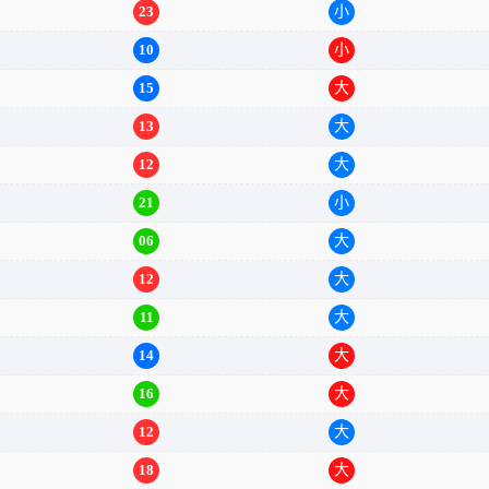
23
小
10
小
15
大
13
大
12
大
21
小
06
大
12
大
11
大
14
大
16
大
12
大
18
大