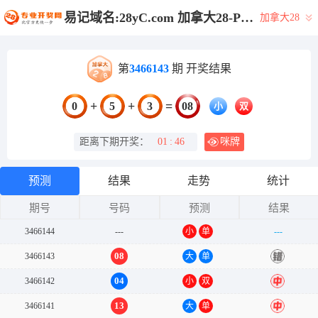
易记域名:28yC.com 加拿大28-PC开奖|历史结果|加拿大PC28大神预测|加拿大PC历史走势|加拿大结果咪牌查询|加拿大28刮奖预测
加拿大28
第
3466143
期 开奖结果
+
+
=
0
5
3
08
小
双
距离下期开奖：
01
:
46
咪牌
预测
结果
走势
统计
期号
号码
预测
结果
3466144
---
小
单
---
08
3466143
大
单
错
04
3466142
小
双
中
13
3466141
大
单
中