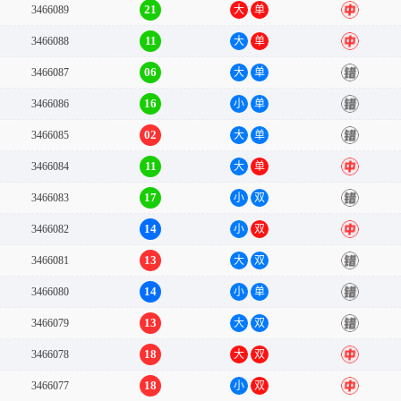
21
3466089
大
单
中
11
3466088
大
单
中
06
3466087
大
单
错
16
3466086
小
单
错
02
3466085
大
单
错
11
3466084
大
单
中
17
3466083
小
双
错
14
3466082
小
双
中
13
3466081
大
双
错
14
3466080
小
单
错
13
3466079
大
双
错
18
3466078
大
双
中
18
3466077
小
双
中