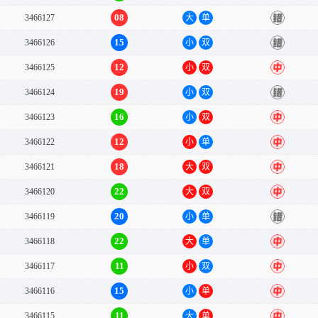
08
3466127
大
单
错
15
3466126
小
双
错
12
3466125
小
双
中
19
3466124
小
双
错
16
3466123
小
双
中
12
3466122
小
单
中
18
3466121
大
双
中
22
3466120
大
双
中
20
3466119
小
单
错
22
3466118
大
单
中
11
3466117
小
双
中
15
3466116
小
单
中
11
3466115
大
单
中