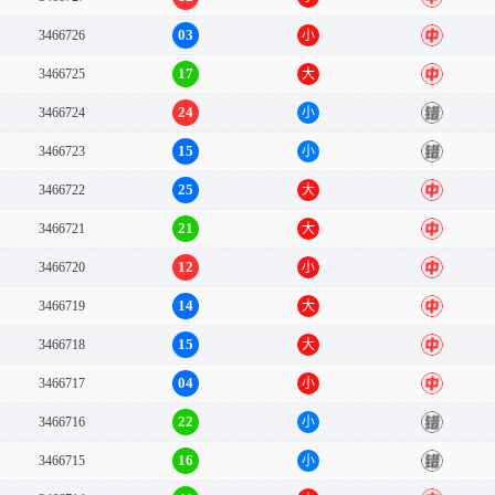
03
3466726
小
中
17
3466725
大
中
24
3466724
小
错
15
3466723
小
错
25
3466722
大
中
21
3466721
大
中
12
3466720
小
中
14
3466719
大
中
15
3466718
大
中
04
3466717
小
中
22
3466716
小
错
16
3466715
小
错