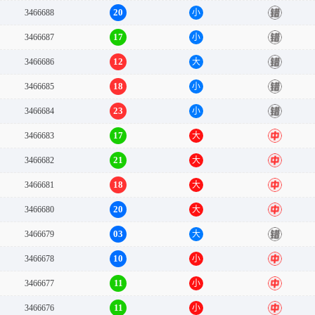
20
3466688
小
错
17
3466687
小
错
12
3466686
大
错
18
3466685
小
错
23
3466684
小
错
17
3466683
大
中
21
3466682
大
中
18
3466681
大
中
20
3466680
大
中
03
3466679
大
错
10
3466678
小
中
11
3466677
小
中
11
3466676
小
中