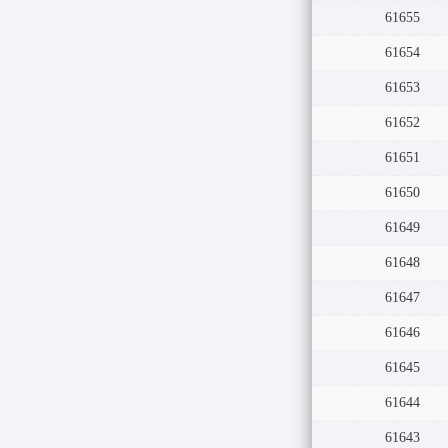
61655
61654
61653
61652
61651
61650
61649
61648
61647
61646
61645
61644
61643