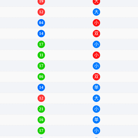
19
大
12
大
04
小
14
双
17
小
11
小
17
小
06
双
14
单
12
大
21
小
16
单
17
小