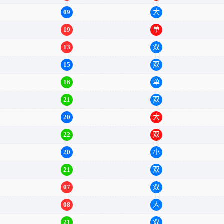
09
大
19
单
13
双
15
双
16
单
21
双
20
大
22
双
20
小
21
双
07
双
08
大
21
双