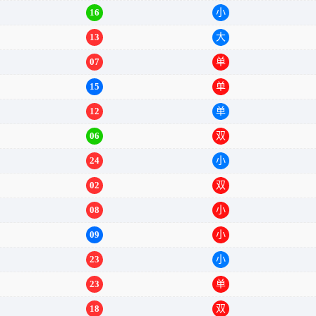
16
小
13
大
07
单
15
单
12
单
06
双
24
小
02
双
08
小
09
小
23
小
23
单
18
双