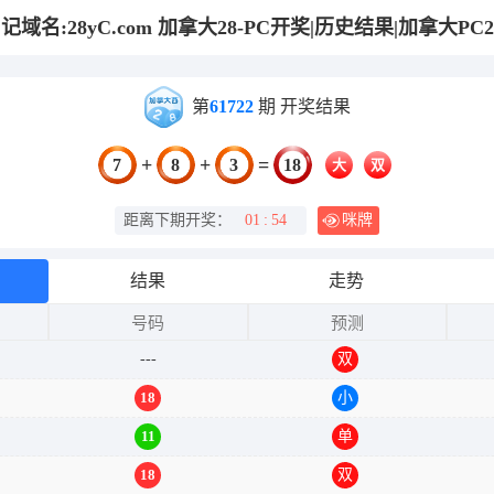
第
61722
期 开奖结果
+
+
=
7
8
3
18
大
双
距离下期开奖：
01
:
54
咪牌
结果
走势
号码
预测
---
双
18
小
11
单
18
双