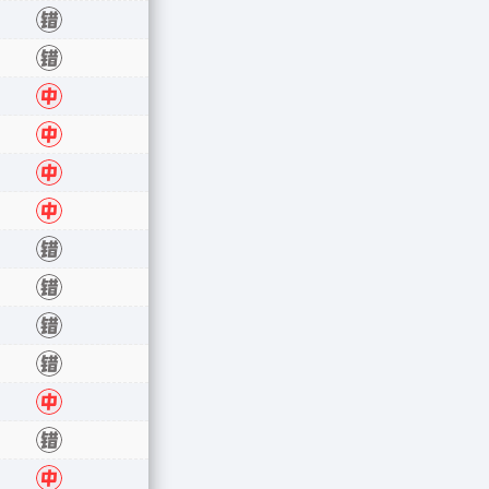
错
错
中
中
中
中
错
错
错
错
中
错
中