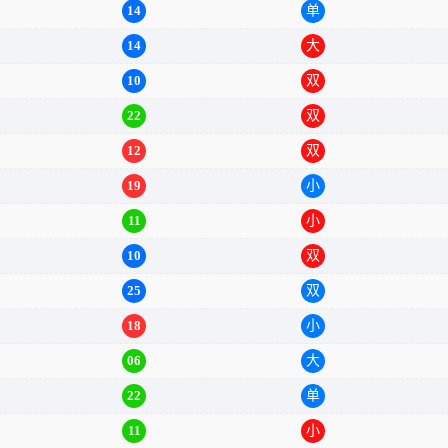
14
单
14
大
10
双
22
双
12
双
19
小
11
小
10
双
25
双
18
小
06
大
22
单
11
小