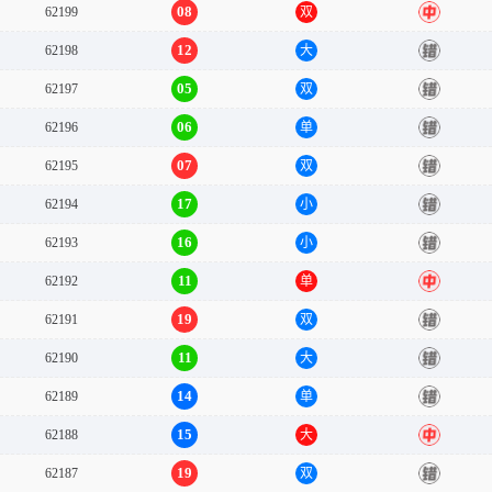
08
62199
双
中
12
62198
大
错
05
62197
双
错
06
62196
单
错
07
62195
双
错
17
62194
小
错
16
62193
小
错
11
62192
单
中
19
62191
双
错
11
62190
大
错
14
62189
单
错
15
62188
大
中
19
62187
双
错