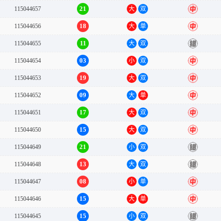
21
115044657
大
双
中
18
115044656
大
单
中
11
115044655
大
双
错
03
115044654
小
双
中
19
115044653
大
双
中
09
115044652
大
单
中
17
115044651
大
双
中
15
115044650
大
双
中
21
115044649
小
双
错
13
115044648
大
双
错
08
115044647
小
单
中
15
115044646
大
单
中
15
115044645
小
双
错