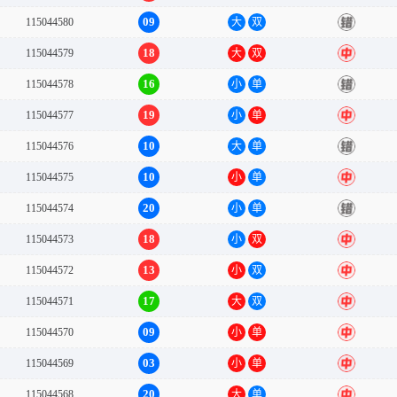
09
115044580
大
双
错
18
115044579
大
双
中
16
115044578
小
单
错
19
115044577
小
单
中
10
115044576
大
单
错
10
115044575
小
单
中
20
115044574
小
单
错
18
115044573
小
双
中
13
115044572
小
双
中
17
115044571
大
双
中
09
115044570
小
单
中
03
115044569
小
单
中
20
115044568
大
单
中