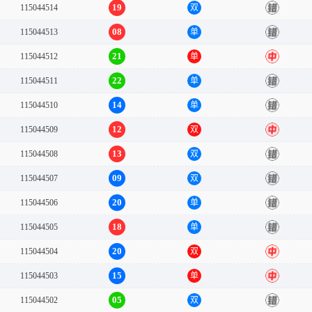
19
115044514
双
错
08
115044513
单
错
21
115044512
单
中
22
115044511
单
错
14
115044510
单
错
12
115044509
双
中
13
115044508
双
错
09
115044507
双
错
20
115044506
单
错
18
115044505
单
错
20
115044504
双
中
15
115044503
单
中
05
115044502
双
错