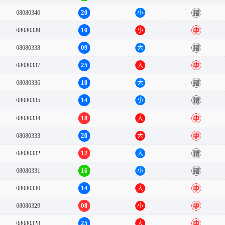
20
08080340
小
错
10
08080339
小
中
09
08080338
大
错
25
08080337
大
中
10
08080336
大
错
14
08080335
小
错
18
08080334
大
中
20
08080333
大
中
12
08080332
大
错
16
08080331
小
错
14
08080330
大
中
08
08080329
小
中
25
08080328
大
中