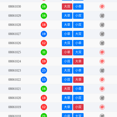
16
08061030
大双
小单
中
16
08061029
大单
小双
错
18
08061028
大单
小双
错
10
08061027
小单
大双
错
12
08061026
大双
小单
错
11
08061025
小单
大双
中
19
08061024
小双
大单
中
25
08061023
大双
小单
错
15
08061022
小双
大单
中
16
08061021
大双
小单
中
18
08061020
大单
小双
错
12
08061019
大单
小双
中
21
08061018
小单
大双
错