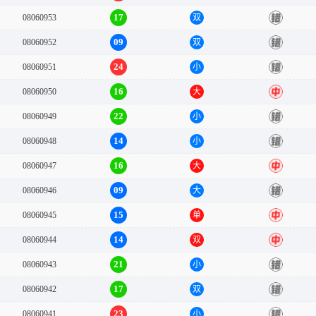
17
08060953
双
错
09
08060952
双
错
24
08060951
小
错
16
08060950
大
中
22
08060949
小
错
14
08060948
小
错
16
08060947
大
中
09
08060946
大
错
15
08060945
单
中
14
08060944
双
中
21
08060943
小
错
17
08060942
双
错
23
08060941
小
错