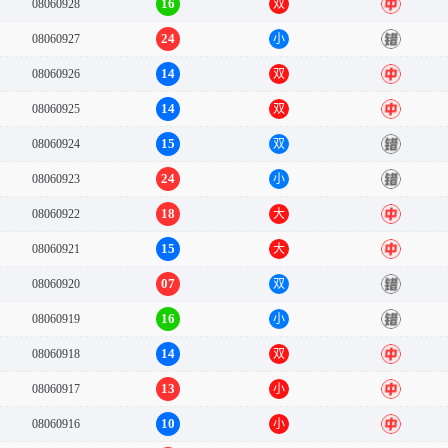
16
08060928
双
中
24
08060927
小
错
14
08060926
双
中
14
08060925
双
中
15
08060924
双
错
24
08060923
小
错
18
08060922
大
中
15
08060921
大
中
07
08060920
双
错
16
08060919
小
错
14
08060918
双
中
13
08060917
小
中
10
08060916
小
中