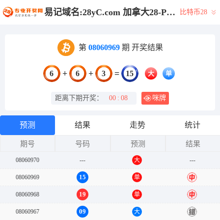
易记域名:28yC.com 加拿大28-PC开奖|历史结果|加拿大PC28大神预测|加拿大PC历史走势|加拿大结果咪牌查询|加拿大28刮奖预测
比特币28
第
08060969
期 开奖结果
+
+
=
6
6
3
15
大
单
距离下期开奖：
00
:
08
咪牌
预测
结果
走势
统计
期号
号码
预测
结果
08060970
---
大
---
15
08060969
单
中
19
08060968
单
中
09
08060967
大
错