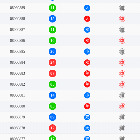
11
08060889
大
错
15
08060888
大
中
11
08060887
双
错
16
08060886
双
中
20
08060885
小
错
24
08060884
双
中
07
08060883
单
中
05
08060882
单
中
14
08060881
小
错
05
08060880
单
中
09
08060879
双
错
12
08060878
大
错
17
08060877
双
错