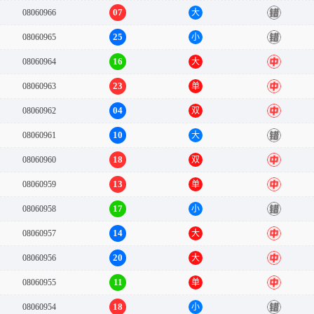
07
08060966
大
错
25
08060965
小
错
16
08060964
大
中
23
08060963
单
中
04
08060962
双
中
10
08060961
大
错
18
08060960
双
中
13
08060959
单
中
17
08060958
小
错
14
08060957
大
中
20
08060956
大
中
11
08060955
单
中
18
08060954
小
错