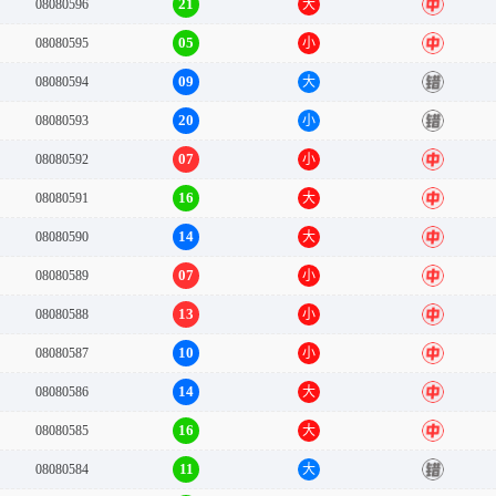
21
08080596
大
中
05
08080595
小
中
09
08080594
大
错
20
08080593
小
错
07
08080592
小
中
16
08080591
大
中
14
08080590
大
中
07
08080589
小
中
13
08080588
小
中
10
08080587
小
中
14
08080586
大
中
16
08080585
大
中
11
08080584
大
错