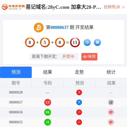
易记域名:28yC.com 加拿大28-PC开奖|历史结果|加拿大PC28大神预测|加拿大PC历史走势|加拿大结果咪牌查询|加拿大28刮奖预测
比特币28
第
08080638
期 开奖结果
+
+
=
8
0
1
09
小
单
距离下期开奖：
开奖中
咪牌
预测
结果
走势
统计
期号
号码
预测
结果
08080638
---
大
---
双
13
08080637
大
错
06
08080636
小
中
11
08080635
小
中