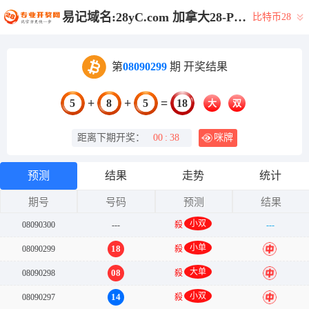
易记域名:28yC.com 加拿大28-PC开奖|历史结果|加拿大PC28大神预测|加拿大PC历史走势|加拿大结果咪牌查询|加拿大28刮奖预测
比特币28
第
08090299
期 开奖结果
+
+
=
5
8
5
18
大
双
距离下期开奖：
00
:
38
咪牌
预测
结果
走势
统计
期号
号码
预测
结果
小双
08090300
---
殺
---
小单
18
08090299
殺
中
大单
08
08090298
殺
中
小双
14
08090297
殺
中