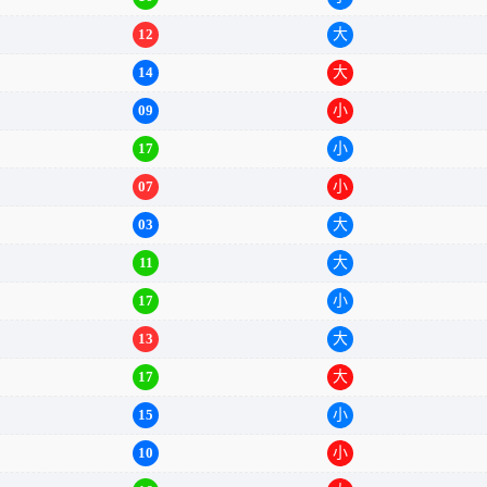
16
小
12
大
14
大
09
小
17
小
07
小
03
大
11
大
17
小
13
大
17
大
15
小