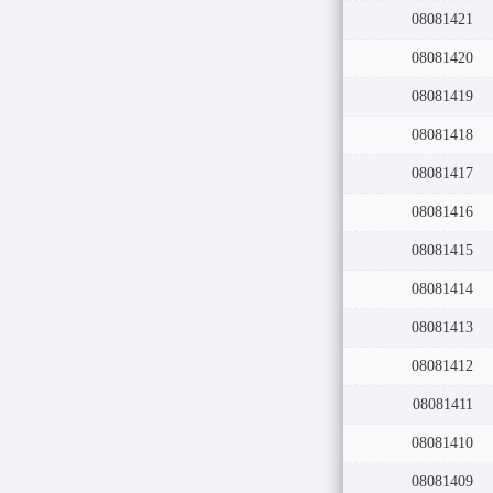
08081422
08081421
08081420
08081419
08081418
08081417
08081416
08081415
08081414
08081413
08081412
08081411
08081410