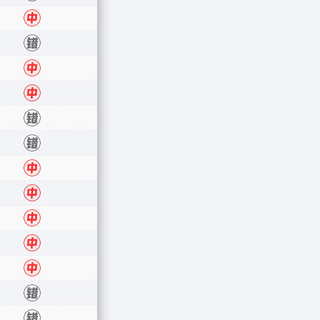
错
中
错
中
中
错
错
中
中
中
中
中
错