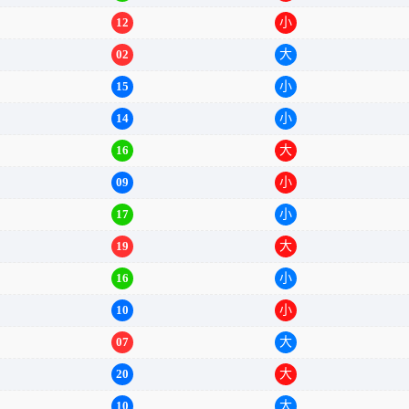
22
大
12
小
02
大
15
小
14
小
16
大
09
小
17
小
19
大
16
小
10
小
07
大
20
大