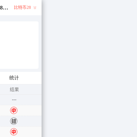
易记域名:28yC.com 加拿大28-PC开奖|历史结果|加拿大PC28大神预测|加拿大PC历史走势|加拿大结果咪牌查询|加拿大28刮奖预测
比特币28
统计
结果
---
中
中
错