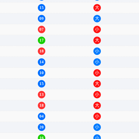
15
小
15
大
09
大
07
小
17
大
18
小
14
小
10
小
15
大
13
小
18
大
04
小
20
小