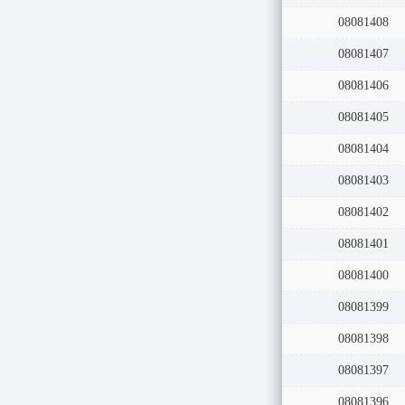
08081409
08081408
08081407
08081406
08081405
08081404
08081403
08081402
08081401
08081400
08081399
08081398
08081397