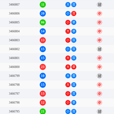
11
3466807
大
双
错
20
3466806
小
双
中
06
3466805
小
单
中
14
3466804
大
单
中
13
3466803
小
双
中
15
3466802
小
双
错
15
3466801
大
双
中
23
3466800
大
单
中
10
3466799
大
单
错
15
3466798
大
双
中
13
3466797
小
双
中
12
3466796
小
单
中
21
3466795
小
双
错