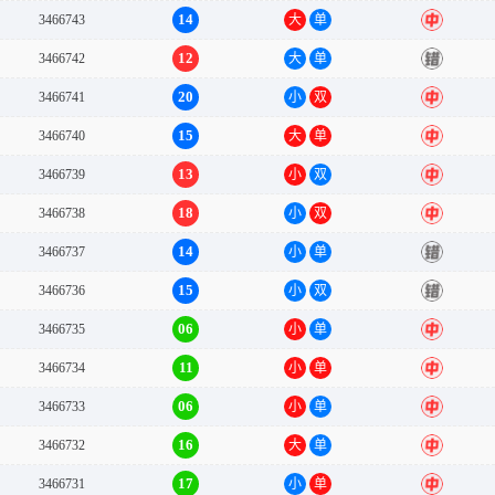
14
3466743
大
单
中
12
3466742
大
单
错
20
3466741
小
双
中
15
3466740
大
单
中
13
3466739
小
双
中
18
3466738
小
双
中
14
3466737
小
单
错
15
3466736
小
双
错
06
3466735
小
单
中
11
3466734
小
单
中
06
3466733
小
单
中
16
3466732
大
单
中
17
3466731
小
单
中