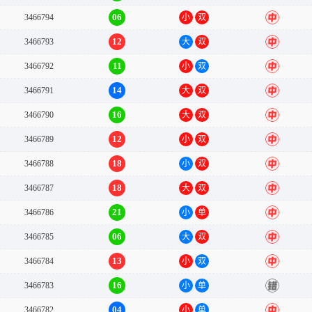
06
3466794
小
双
中
12
3466793
大
双
中
11
3466792
小
双
中
14
3466791
大
双
中
16
3466790
大
双
中
12
3466789
小
双
中
18
3466788
小
双
中
18
3466787
大
双
中
21
3466786
小
单
中
06
3466785
大
双
中
13
3466784
小
双
中
16
3466783
小
单
错
04
3466782
小
单
中