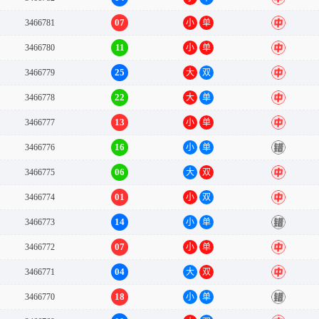
07
3466781
小
单
中
11
3466780
小
单
中
25
3466779
大
双
中
22
3466778
大
单
中
13
3466777
小
单
中
16
3466776
小
单
错
06
3466775
大
双
中
01
3466774
小
双
中
14
3466773
小
单
错
07
3466772
小
单
中
04
3466771
大
双
中
18
3466770
小
单
错