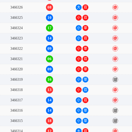
08
3466326
大
双
中
10
3466325
小
双
中
17
3466324
小
单
中
14
3466323
小
双
中
09
3466322
小
单
中
06
3466321
小
双
中
09
3466320
小
单
中
16
3466319
小
单
错
13
3466318
小
双
中
14
3466317
小
双
中
14
3466316
小
单
错
18
3466315
小
单
错
12
3466314
大
双
中