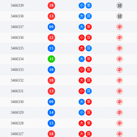
18
3466339
小
单
错
13
3466338
大
双
错
09
3466337
大
单
中
12
3466336
小
双
中
15
3466335
大
双
中
11
3466334
大
单
中
10
3466333
小
双
中
18
3466332
大
双
中
13
3466331
小
双
中
09
3466330
大
单
中
14
3466329
小
双
中
15
3466328
大
单
中
18
3466327
大
双
中