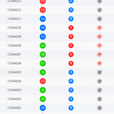
13
115044213
双
错
13
115044212
双
错
14
115044211
单
错
10
115044210
双
中
15
115044209
单
中
22
115044208
双
中
16
115044207
双
中
17
115044206
单
中
11
115044205
双
错
12
115044204
单
错
11
115044203
双
错
11
115044202
双
错
10
115044201
单
错