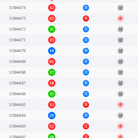
12
115044174
单
错
23
115044173
单
中
11
115044172
双
错
23
115044171
双
错
10
115044170
单
错
01
115044169
双
错
17
115044168
双
错
18
115044167
单
错
11
115044166
双
错
13
115044165
单
中
20
115044164
单
错
12
115044163
双
中
16
115044162
双
中