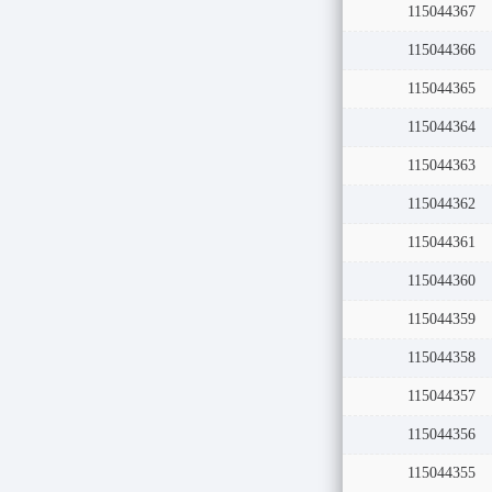
115044367
115044366
115044365
115044364
115044363
115044362
115044361
115044360
115044359
115044358
115044357
115044356
115044355