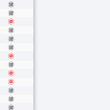
错
错
中
错
错
错
中
错
中
中
错
错
错