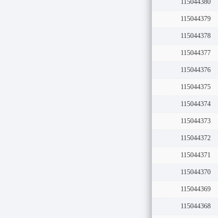
115044380
115044379
115044378
115044377
115044376
115044375
115044374
115044373
115044372
115044371
115044370
115044369
115044368