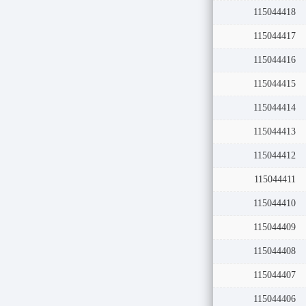
115044418
115044417
115044416
115044415
115044414
115044413
115044412
115044411
115044410
115044409
115044408
115044407
115044406