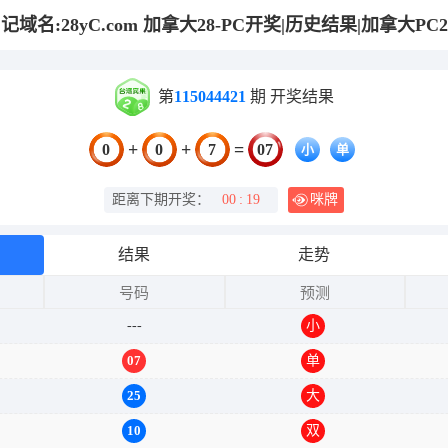
第
115044421
期 开奖结果
+
+
=
0
0
7
07
小
单
距离下期开奖：
00
:
19
咪牌
结果
走势
号码
预测
---
小
07
单
25
大
10
双