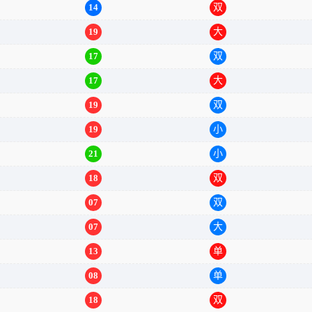
14
双
19
大
17
双
17
大
19
双
19
小
21
小
18
双
07
双
07
大
13
单
08
单
18
双