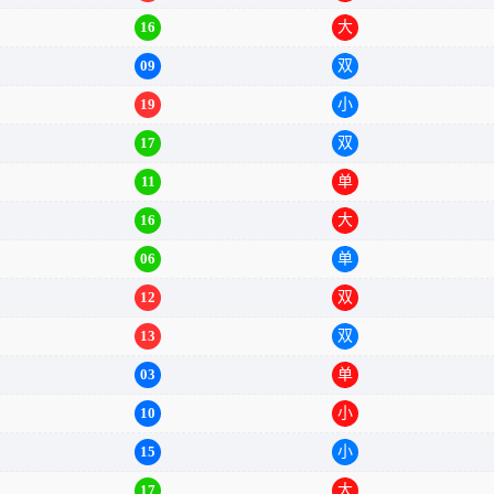
16
大
09
双
19
小
17
双
11
单
16
大
06
单
12
双
13
双
03
单
10
小
15
小
17
大