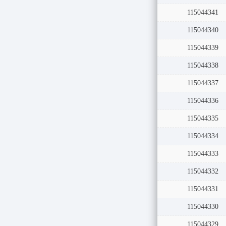
115044341
115044340
115044339
115044338
115044337
115044336
115044335
115044334
115044333
115044332
115044331
115044330
115044329