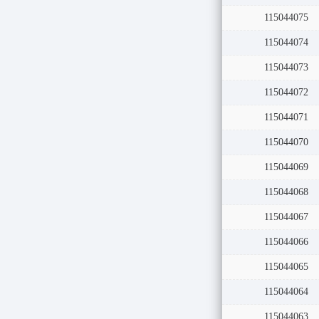
115044075
115044074
115044073
115044072
115044071
115044070
115044069
115044068
115044067
115044066
115044065
115044064
115044063