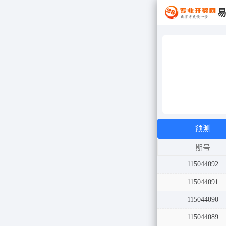
预测
期号
115044092
115044091
115044090
115044089