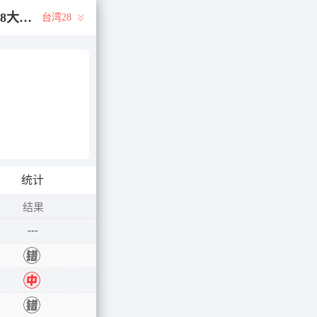
易记域名:28yC.com 加拿大28-PC开奖|历史结果|加拿大PC28大神预测|加拿大PC历史走势|加拿大结果咪牌查询|加拿大28刮奖预测
台湾28
统计
结果
---
错
中
错