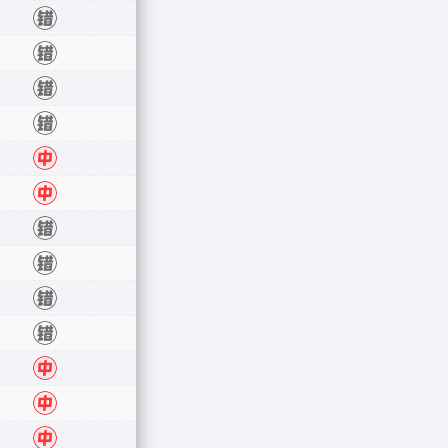
错
错
错
错
中
中
错
错
错
错
中
中
中