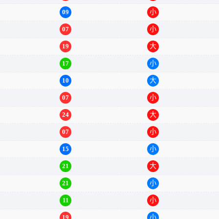
09
小
07
小
19
大
17
小
10
大
07
小
24
大
07
小
15
小
21
大
21
小
11
小
19
小