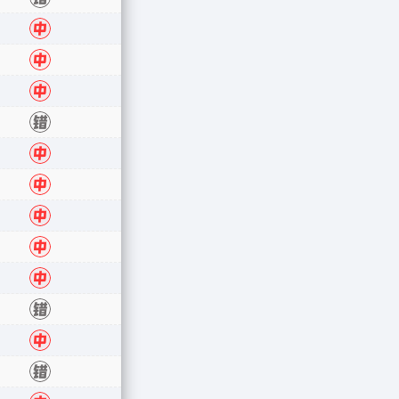
中
中
中
错
中
中
中
中
中
错
中
错