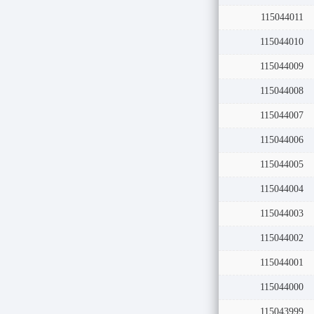
115044011
115044010
115044009
115044008
115044007
115044006
115044005
115044004
115044003
115044002
115044001
115044000
115043999