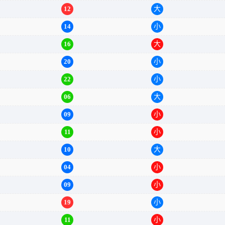
12
大
14
小
16
大
20
小
22
小
06
大
09
小
11
小
10
大
04
小
09
小
19
小
11
小