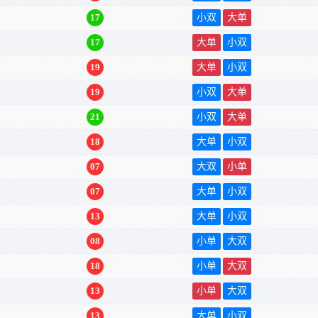
17
小双
大单
17
大单
小双
19
大单
小双
19
小双
大单
21
小双
大单
18
大单
小双
07
大双
小单
07
大单
小双
13
大单
小双
08
小单
大双
18
小单
大双
13
小单
大双
13
大单
小双