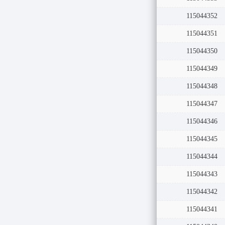
115044352
115044351
115044350
115044349
115044348
115044347
115044346
115044345
115044344
115044343
115044342
115044341