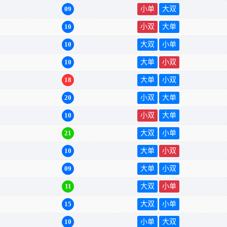
09
小单
大双
10
小双
大单
10
大双
小单
10
大单
小双
18
大单
小双
20
小双
大单
10
小双
大单
21
大双
小单
10
大单
小双
09
大单
小双
11
大双
小单
15
大双
小单
10
小单
大双