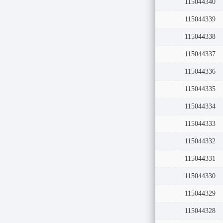
115044340
115044339
115044338
115044337
115044336
115044335
115044334
115044333
115044332
115044331
115044330
115044329
115044328