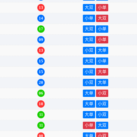
13
大双
小单
14
小单
大双
17
大双
小单
09
大双
小单
13
小双
大单
15
大双
小单
15
小双
大单
20
小双
大单
06
大单
小双
18
大单
小双
11
大单
小双
11
小单
大双
08
大单
小双