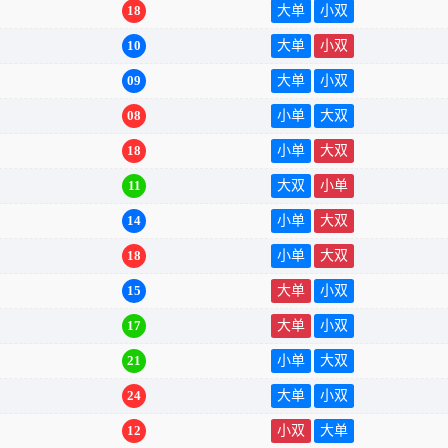
18
大单
小双
10
大单
小双
09
大单
小双
08
小单
大双
18
小单
大双
11
大双
小单
14
小单
大双
18
小单
大双
15
大单
小双
17
大单
小双
21
小单
大双
24
大单
小双
12
小双
大单