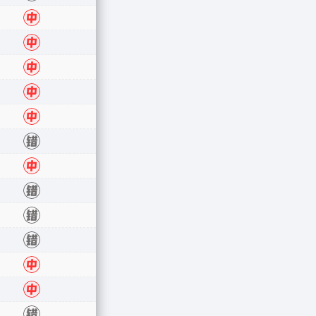
中
中
中
中
中
错
中
错
错
错
中
中
错