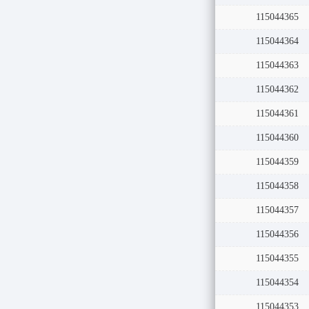
115044365
115044364
115044363
115044362
115044361
115044360
115044359
115044358
115044357
115044356
115044355
115044354
115044353