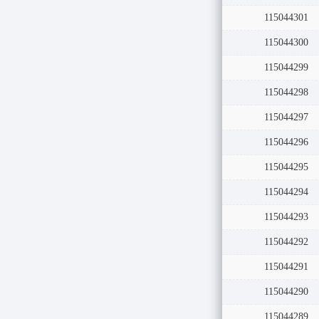
115044301
115044300
115044299
115044298
115044297
115044296
115044295
115044294
115044293
115044292
115044291
115044290
115044289