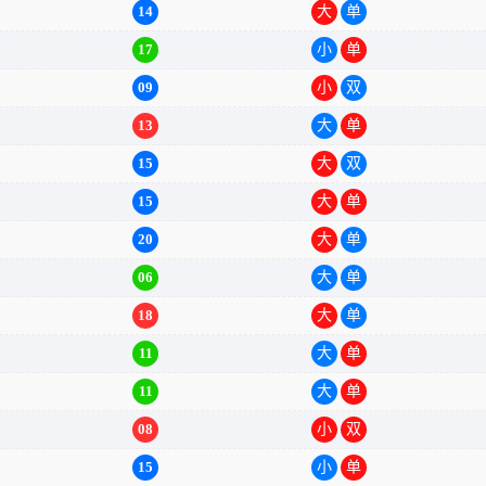
14
大
单
17
小
单
09
小
双
13
大
单
15
大
双
15
大
单
20
大
单
06
大
单
18
大
单
11
大
单
11
大
单
08
小
双
15
小
单