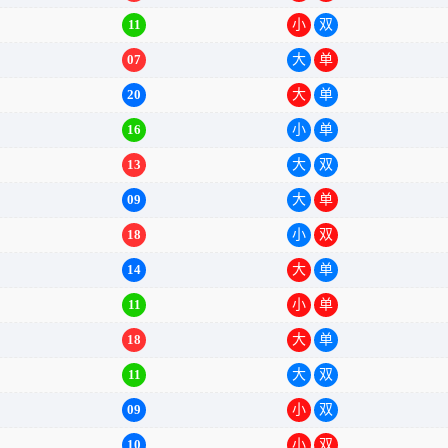
11
小
双
07
大
单
20
大
单
16
小
单
13
大
双
09
大
单
18
小
双
14
大
单
11
小
单
18
大
单
11
大
双
09
小
双
10
小
双