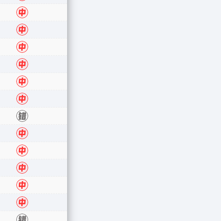
中
中
中
中
中
中
错
中
中
中
中
中
错