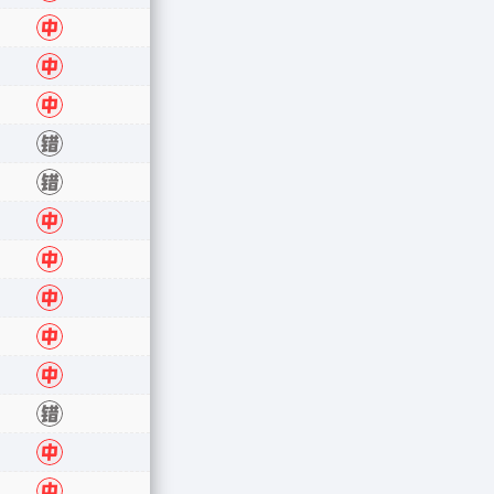
中
中
中
错
错
中
中
中
中
中
错
中
中