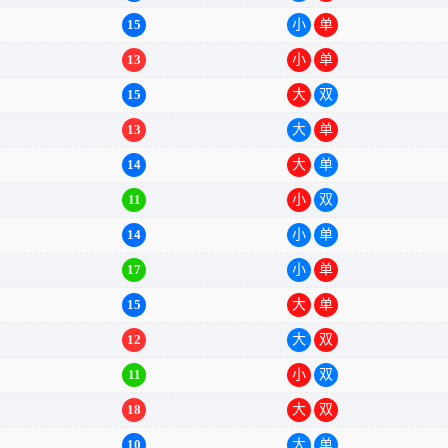
15
小
单
13
小
单
15
大
双
13
大
单
14
大
单
11
小
双
14
小
单
17
小
单
15
大
单
12
大
双
11
小
双
18
大
双
10
大
单