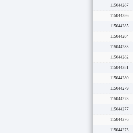
115044287
115044286
115044285
115044284
115044283
115044282
115044281
115044280
115044279
115044278
115044277
115044276
115044275